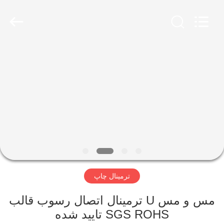
FAI
ENTERPRISE
CO
.,LTD..
All
Rights
Reserved.
خانه
محصولات
فیلم
های
دربارهی
ترمینال چاپ
ما
مس و مس U ترمینال اتصال رسوب قالب
کارخانه
SGS ROHS تایید شده