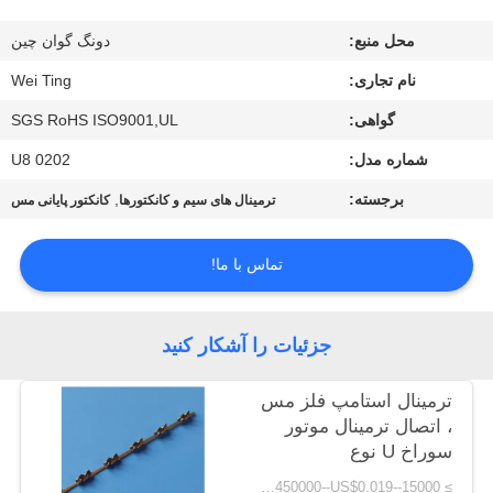
تور
محل منبع:
دونگ گوان چین
کنترل
نام تجاری:
Wei Ting
کیفیت
گواهی:
SGS RoHS ISO9001,UL
شماره مدل:
U8 0202
تماس
برجسته:
,
ترمینال های سیم و کانکتورها
کانکتور پایانی مس
با
ما
تماس با ما!
اخبار
جزئیات را آشکار کنید
ترمینال استامپ فلز مس
درخواست
، اتصال ترمینال موتور
نقل قول
سوراخ U نوع
≥ 15000--US$0.05,≥ 45000--US$ 0.03,≥450000--US$0.019