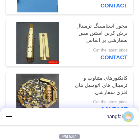
نقشه
CONTACT
سایت
محور استامپینگ ترمینال
برش کربن آستین مس
سیاست
سفارشی بر اساس
حفظ
الزامات
Get the latest price
حریم
CONTACT
خصوصی
کانکتورهای متناوب و
ترمینال های اتومبیل های
فلزی سفارشی
Get the latest price
CONTACT
hangfai
دسته بندی های محبوب
همه
5:04 PM