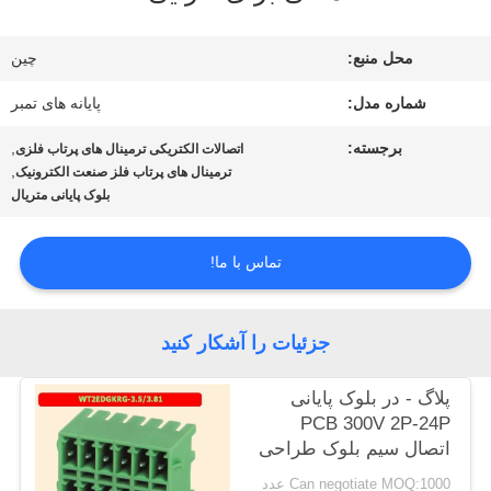
کارخانه
محل منبع:
چین
تور
شماره مدل:
پایانه های تمبر
برجسته:
,
اتصالات الکتریکی ترمینال های پرتاب فلزی
کنترل
,
ترمینال های پرتاب فلز صنعت الکترونیک
بلوک پایانی متریال
کیفیت
تماس با ما!
تماس
با
جزئیات را آشکار کنید
ما
پلاگ - در بلوک پایانی
PCB 300V 2P-24P
اتصال سیم بلوک طراحی
اخبار
انعطاف پذیر
Can negotiate MOQ:1000 عدد