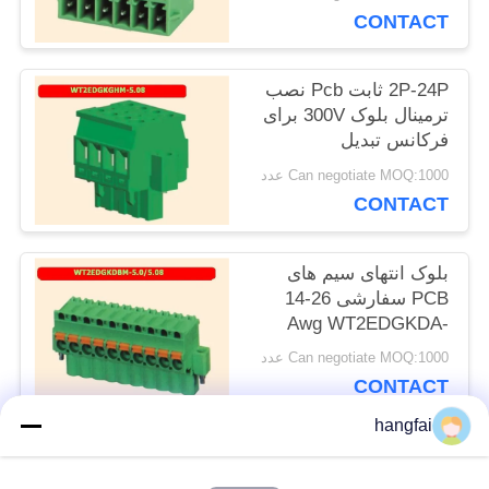
CONTACT
درخواست
2P-24P ثابت Pcb نصب
نقل قول
ترمینال بلوک 300V برای
فرکانس تبدیل
Can negotiate MOQ:1000 عدد
نقشه
CONTACT
سایت
بلوک انتهای سیم های
PCB سفارشی 26-14
سیاست
Awg WT2EDGKDA-
5.0/5.08
حفظ
Can negotiate MOQ:1000 عدد
CONTACT
حریم
hangfai
خصوصی
دسته بندی های محبوب
همه