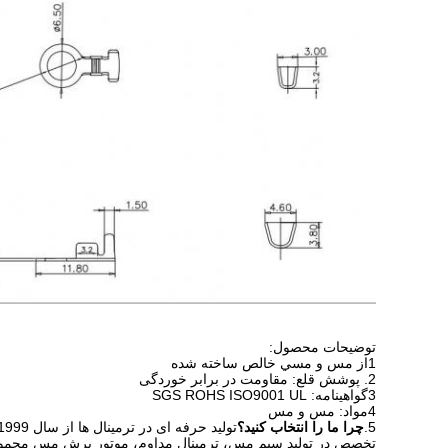
توضیحات محصول:
1از مس و مسي خالص ساخته شده
2. پوشش قلع: مقاومت در برابر خوردگی
3گواهینامه: SGS ROHS ISO9001 UL
4مواد: مس و مس
5.
چرا ما را انتخاب کنید؟
تولید حرفه ای در ترمینال ها از سال 1999
تخصص در تولید سیم مس، ترمینال مداوم، موتور برش مس مجموعه