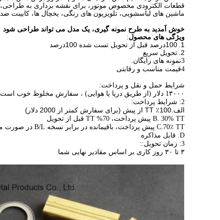
قطعات الکترودی مخصوص موتور، برای نقشه برداری به طراحی، م
ماشین های لباسشویی، تلویزیون های رنگی، یخچال ها، کابینت ضد ع
خوش آمدید به طرح نمونه گیری، یک مدل می تواند طراحی شود
ویژگی های محصول
:
1.
100درصد قبل از تحویل تست شده 100درصد
2.
تحویل سریع
.
3نمونه های رایگان
4قیمت مناسب و رقابتی
شرایط حمل و نقل و پرداخت:
1۳۰۰۰ دلار (از طریق دریا یا هوایی) ، سفارش مخلوط خوب است
2: شرایط پرداخت:
100٪ TT از پیش (برای سفارش کمتر از 2000 دلار)
الف.
B. 30% TT پیش پرداخت، 70% TT قبل از تحویل
C.70٪ TT پیش پرداخت، باقیمانده در برابر نسخه B/L در صورت مشاهده
D. قابل مذاکره
:
3: زمان تحویل:
۳ تا ۳۰ روز کاری بر اساس مقادیر نهایی شما