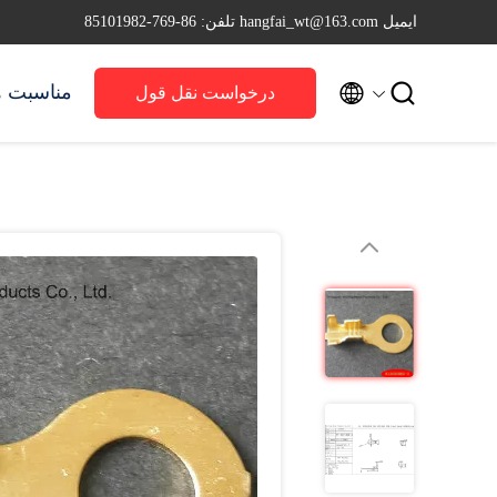
ایمیل hangfai_wt@163.com
تلفن: 86-769-85101982


مناسبت ه
درخواست نقل قول