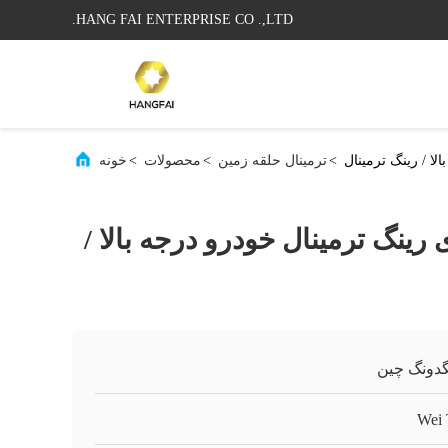
HANG FAI ENTERPRISE CO .,LTD.
لا / رینگ ترمینال
>
ترمینال حلقه زمین
>
محصولات
>
خونه
رینگ ترمینال خودرو درجه بالا /
گدونگ چین
Wei 