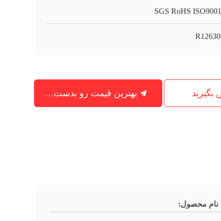
SGS RoHS ISO900
R1263
س بگیرید
بهترین قیمت رو بدست بیار
نام محصول: